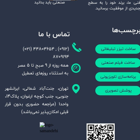
صنعتی باید بدانید
نی ما، برند خود را به سطح
دیدی از موفقیت برسانید.
رچسب‌ها
تماس با ما
(021) 44804654 ; (0912)
ساخت تیزر تبلیغاتی
8709194
ساخت فیلم صنعتی
همه روزه از 9 صبح تا 5 عصر
به استثناء روزهای تعطیل
برنامه‌سازی تلویزیونی
تهران، جنت‌آباد شمالی، ایرانشهر
پوشش تصویری
جنوبی، جنب کوچه ارغوان، پلاک14،
واحد1 (مراجعه حضوری بدون قرار
قبلی امکان‌پذیر نمی‌باشد)