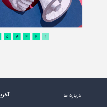
۵
۴
۳
۲
۱
آخرین
درباره ما