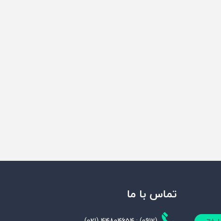
تماس با ما
(021) 44804654 ; (0912)