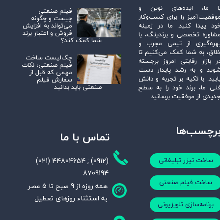
ا ما، ایده‌های نوین و
فیلم صنعتی
وفقیت‌آمیز را برای کسب‌وکار
چیست و چگونه
می‌تواند به افزایش
ود پیدا کنید. ما در زمینه
فروش و اعتبار برند
شاوره تخصصی و برندینگ، با
شما کمک کند؟
هره‌گیری از تیمی مجرب و
لاق، به شما کمک می‌کنیم تا
چک‌لیست ساخت
ر بازار رقابتی امروز برجسته
فیلم صنعتی؛ نکات
وید و به رشد پایدار دست
مهمی که قبل از
ابید. با تکیه بر تجربه و دانش
سفارش فیلم
صنعتی باید بدانید
نی ما، برند خود را به سطح
دیدی از موفقیت برسانید.
رچسب‌ها
تماس با ما
(021) 44804654 ; (0912)
ساخت تیزر تبلیغاتی
8709194
ساخت فیلم صنعتی
همه روزه از 9 صبح تا 5 عصر
به استثناء روزهای تعطیل
برنامه‌سازی تلویزیونی