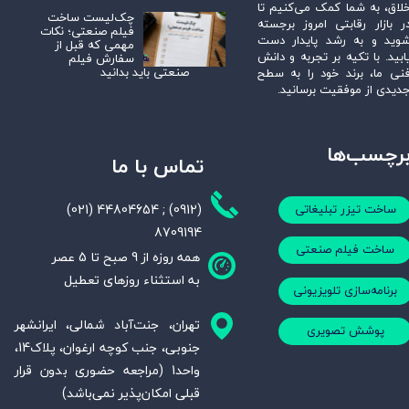
لاق، به شما کمک می‌کنیم تا
چک‌لیست ساخت
ر بازار رقابتی امروز برجسته
فیلم صنعتی؛ نکات
وید و به رشد پایدار دست
مهمی که قبل از
ابید. با تکیه بر تجربه و دانش
سفارش فیلم
صنعتی باید بدانید
نی ما، برند خود را به سطح
دیدی از موفقیت برسانید.
رچسب‌ها
تماس با ما
(021) 44804654 ; (0912)
ساخت تیزر تبلیغاتی
8709194
ساخت فیلم صنعتی
همه روزه از 9 صبح تا 5 عصر
به استثناء روزهای تعطیل
برنامه‌سازی تلویزیونی
تهران، جنت‌آباد شمالی، ایرانشهر
پوشش تصویری
جنوبی، جنب کوچه ارغوان، پلاک14،
واحد1 (مراجعه حضوری بدون قرار
قبلی امکان‌پذیر نمی‌باشد)