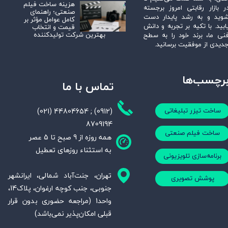
هزینه ساخت فیلم
ر بازار رقابتی امروز برجسته
صنعتی؛ راهنمای
وید و به رشد پایدار دست
کامل عوامل مؤثر بر
ابید. با تکیه بر تجربه و دانش
قیمت و انتخاب
بهترین شرکت تولیدکننده
نی ما، برند خود را به سطح
دیدی از موفقیت برسانید.
رچسب‌ها
تماس با ما
(021) 44804654 ; (0912)
ساخت تیزر تبلیغاتی
8709194
ساخت فیلم صنعتی
همه روزه از 9 صبح تا 5 عصر
به استثناء روزهای تعطیل
برنامه‌سازی تلویزیونی
تهران، جنت‌آباد شمالی، ایرانشهر
پوشش تصویری
جنوبی، جنب کوچه ارغوان، پلاک14،
واحد1 (مراجعه حضوری بدون قرار
قبلی امکان‌پذیر نمی‌باشد)