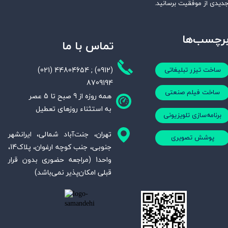
دیدی از موفقیت برسانید.
رچسب‌ها
تماس با ما
(021) 44804654 ; (0912)
ساخت تیزر تبلیغاتی
8709194
ساخت فیلم صنعتی
همه روزه از 9 صبح تا 5 عصر
به استثناء روزهای تعطیل
برنامه‌سازی تلویزیونی
تهران، جنت‌آباد شمالی، ایرانشهر
پوشش تصویری
جنوبی، جنب کوچه ارغوان، پلاک14،
واحد1 (مراجعه حضوری بدون قرار
قبلی امکان‌پذیر نمی‌باشد)