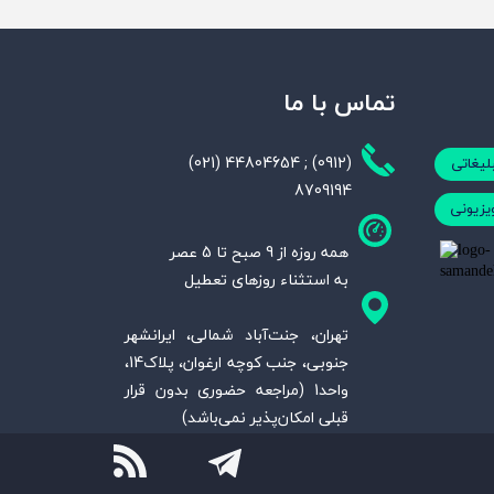
تماس با ما
(021) 44804654 ; (0912)
لیغاتی
8709194
ویزیونی
همه روزه از 9 صبح تا 5 عصر
به استثناء روزهای تعطیل
تهران، جنت‌آباد شمالی، ایرانشهر
جنوبی، جنب کوچه ارغوان، پلاک14،
واحد1 (مراجعه حضوری بدون قرار
قبلی امکان‌پذیر نمی‌باشد)