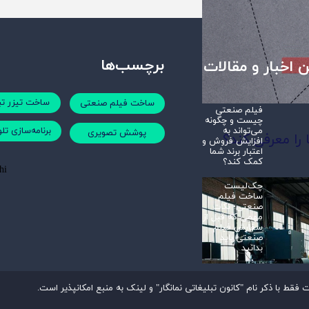
برچسب‌ها
 اخبار و مقالات
ساخت تیزر تب
ساخت فیلم صنعتی
فیلم صنعتی
چیست و چگونه
می‌تواند به
برنامه‌سازی تل
پوشش تصویری
را معرفی کند؟
افزایش فروش و
اعتبار برند شما
کمک کند؟
چک‌لیست
ساخت فیلم
صنعتی؛ نکات
مهمی که قبل از
سفارش فیلم
صنعتی باید
بدانید
فقط با ذکر نام "کانون تبلیغاتی نمانگار" و لینک به منبع امکانپذیر است.